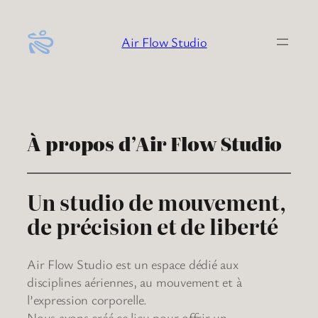
Aller
au
Air Flow Studio
contenu
À propos d’Air Flow Studio
Un studio de mouvement,
de précision et de liberté
Air Flow Studio est un espace dédié aux
disciplines aériennes, au mouvement et à
l’expression corporelle.
Nous avons créé ce lieu pour offrir un